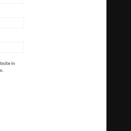
site in
n.