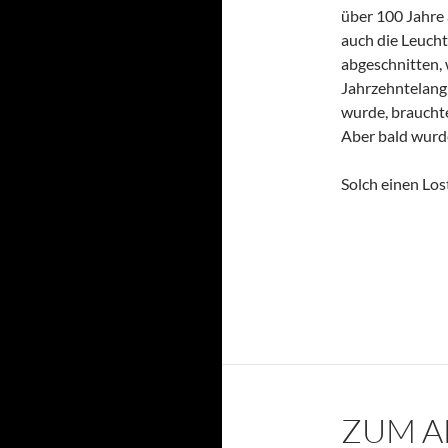
über 100 Jahre 
auch die Leuch
abgeschnitten, 
Jahrzehntelang 
wurde, braucht
Aber bald wurde
Solch einen Los
ZUM A