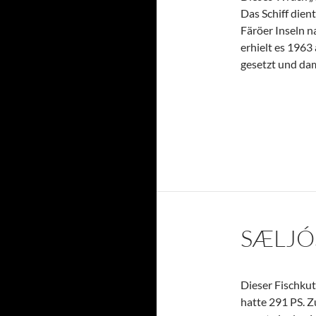
Das Schiff dien
Färöer Inseln n
erhielt es 1963
gesetzt und dam
SÆLJÓ
Dieser Fischkut
hatte 291 PS. 