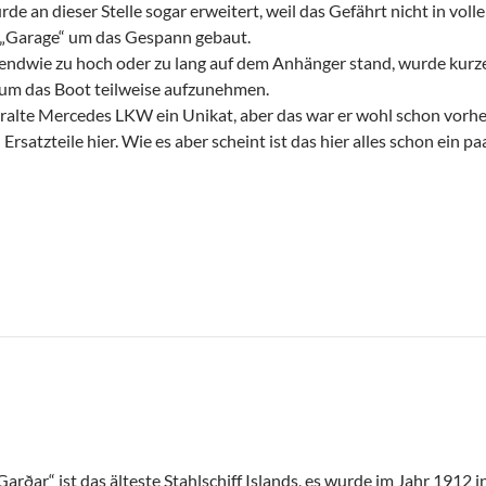
de an dieser Stelle sogar erweitert, weil das Gefährt nicht in voll
 „Garage“ um das Gespann gebaut.
gendwie zu hoch oder zu lang auf dem Anhänger stand, wurde kur
 um das Boot teilweise aufzunehmen.
ralte Mercedes LKW ein Unikat, aber das war er wohl schon vorher
rsatzteile hier. Wie es aber scheint ist das hier alles schon ein p
arðar“ ist das älteste Stahlschiff Islands, es wurde im Jahr 1912