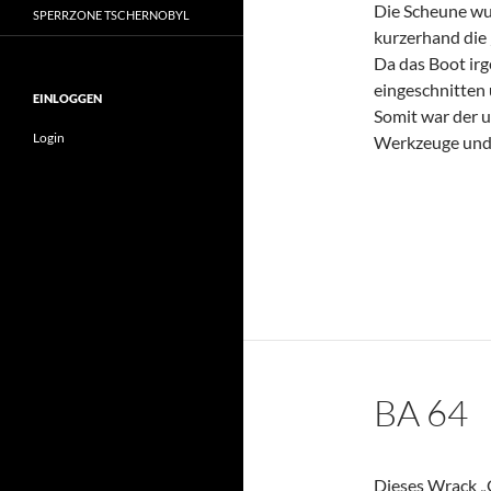
Die Scheune wur
SPERRZONE TSCHERNOBYL
kurzerhand die
Da das Boot ir
eingeschnitten
EINLOGGEN
Somit war der u
Login
Werkzeuge und E
BA 64
Dieses Wrack „G