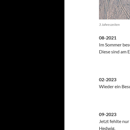
3 Jahreszeiten
08-2021
Im Sommer besuc
Diese sind am E
02-2023
Wieder ein Bes
09-2023
Jetzt fehlte nu
Hedwig.