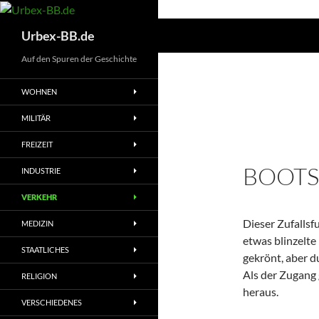
Suchen
Urbex-BB.de
Auf den Spuren der Geschichte
WOHNEN
MILITÄR
FREIZEIT
BOOT
INDUSTRIE
VERKEHR
Dieser Zufallsf
MEDIZIN
etwas blinzelte
STAATLICHES
gekrönt, aber d
Als der Zugang 
RELIGION
heraus.
VERSCHIEDENES