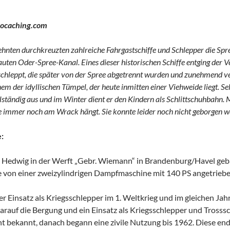
eocaching.com
ehnten durchkreuzten zahlreiche Fahrgastschiffe und Schlepper die Sp
uten Oder-Spree-Kanal. Eines dieser historischen Schiffe entging der 
eschleppt, die später von der Spree abgetrennt wurden und zunehmend v
nem der idyllischen Tümpel, der heute inmitten einer Viehweide liegt. S
lständig aus und im Winter dient er den Kindern als Schlittschuhbahn. 
 immer noch am Wrack hängt. Sie konnte leider noch nicht geborgen 
:
 Hedwig in der Werft „Gebr. Wiemann“ in Brandenburg/Havel gebau
e von einer zweizylindrigen Dampfmaschine mit 140 PS angetriebe
er Einsatz als Kriegsschlepper im 1. Weltkrieg und im gleichen J
arauf die Bergung und ein Einsatz als Kriegsschlepper und Trosss
cht bekannt, danach begann eine zivile Nutzung bis 1962. Diese en