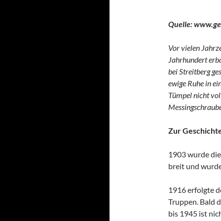
Quelle: www.g
Vor vielen Jahrz
Jahrhundert erba
bei Streitberg g
ewige Ruhe in ei
Tümpel nicht vol
Messingschraube
Zur Geschichte
1903 wurde die
breit und wurd
1916 erfolgte d
Truppen. Bald d
bis 1945 ist ni