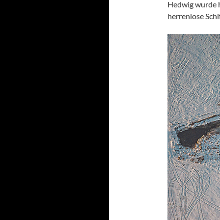
Hedwig wurde hi
herrenlose Schi