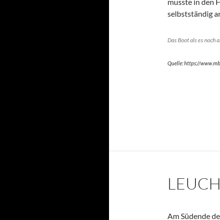
musste in den 
selbstständig a
Das Boot als es noch 
Quelle: https://www.mb
LEUCH
Am Südende der 