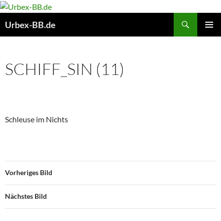
Suchen
Urbex-BB.de
ZUM
PRIMÄR
INHALT
MENÜ
SPRINGEN
SCHIFF_SIN (11)
Schleuse im Nichts
Vorheriges Bild
Nächstes Bild