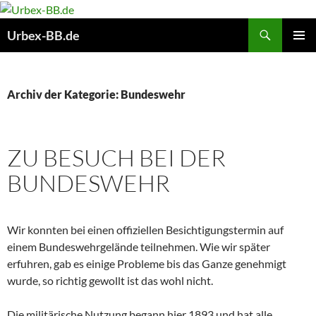
Suchen
Urbex-BB.de
ZUM
PRIMÄR
INHALT
MENÜ
SPRINGEN
Archiv der Kategorie: Bundeswehr
ZU BESUCH BEI DER
BUNDESWEHR
Wir konnten bei einen offiziellen Besichtigungstermin auf
einem Bundeswehrgelände teilnehmen. Wie wir später
erfuhren, gab es einige Probleme bis das Ganze genehmigt
wurde, so richtig gewollt ist das wohl nicht.
Die militärische Nutzung begann hier 1893 und hat alle