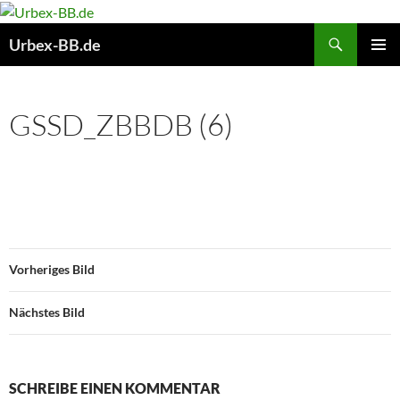
Suchen
Urbex-BB.de
ZUM
PRIMÄR
INHALT
MENÜ
SPRINGEN
GSSD_ZBBDB (6)
Vorheriges Bild
Nächstes Bild
SCHREIBE EINEN KOMMENTAR