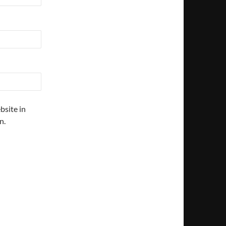
site in
n.