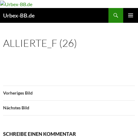
Suchen
Urbex-BB.de
ZUM
PRIMÄR
INHALT
MENÜ
SPRINGEN
ALLIERTE_F (26)
Vorheriges Bild
Nächstes Bild
SCHREIBE EINEN KOMMENTAR