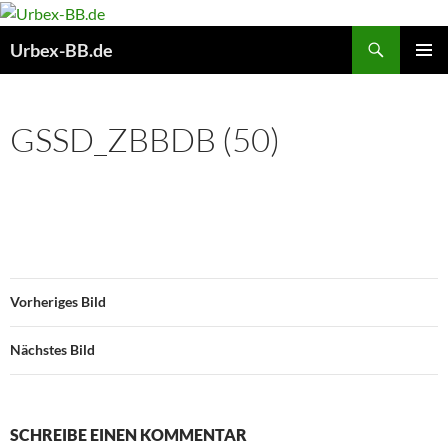
Suchen
Urbex-BB.de
ZUM
PRIMÄR
INHALT
MENÜ
SPRINGEN
GSSD_ZBBDB (50)
Vorheriges Bild
Nächstes Bild
SCHREIBE EINEN KOMMENTAR