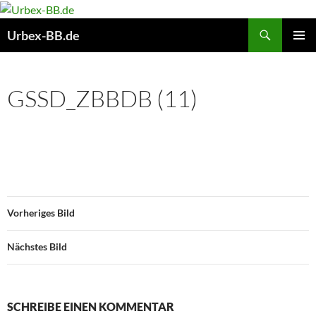
Suchen
Urbex-BB.de
ZUM
PRIMÄR
INHALT
MENÜ
SPRINGEN
GSSD_ZBBDB (11)
Vorheriges Bild
Nächstes Bild
SCHREIBE EINEN KOMMENTAR