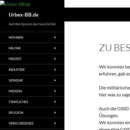
Suchen
Urbex-BB.de
Auf den Spuren der Geschichte
WOHNEN
ZU BE
MILITÄR
FREIZEIT
Wir konnten bei
INDUSTRIE
erfuhren, gab e
VERKEHR
Die militärisch
MEDIZIN
hier was zu sag
STAATLICHES
Auch die GSSD h
RELIGION
Übungen.
Wir konnten ei
VERSCHIEDENES
ehemalige GSSD