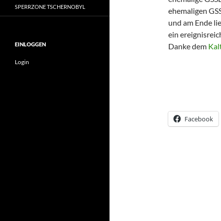
SPERRZONE TSCHERNOBYL
ehemaligen GSSD
und am Ende lie
ein ereignisrei
EINLOGGEN
Danke dem
Kal
Login
Facebook