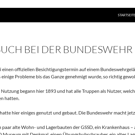
ZUM INHAL
STARTSEIT
SUCH BEI DER BUNDESWEHR
 einen offiziellen Besichtigungstermin auf einem Bundeswehrgelä
s einige Probleme bis das Ganze genehmigt wurde, so richtig gewoll
e Nutzung begann hier 1893 und hat alle Truppen als Nutzer, wel
en hatten.
atte hier einiges genutzt und gebaut. Die Bundeswehr macht jetzt
n paar alte Wohn- und Lagerbauten der GSSD, ein Krankenhaus – 
 Museum mit Denkmal, einen Übungshubschrauber, ein altes Lage