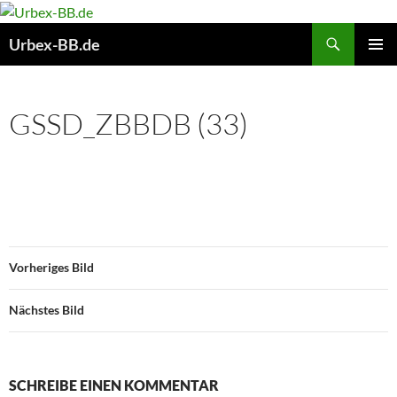
Suchen
Urbex-BB.de
ZUM
PRIMÄR
INHALT
MENÜ
SPRINGEN
GSSD_ZBBDB (33)
Vorheriges Bild
Nächstes Bild
SCHREIBE EINEN KOMMENTAR