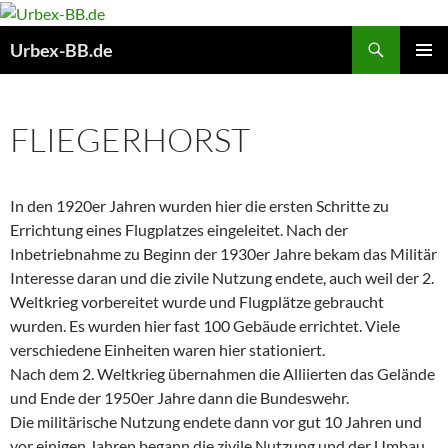
Suchen
Urbex-BB.de
ZUM
PRIMÄR
INHALT
MENÜ
SPRINGEN
FLIEGERHORST
In den 1920er Jahren wurden hier die ersten Schritte zu
Errichtung eines Flugplatzes eingeleitet. Nach der
Inbetriebnahme zu Beginn der 1930er Jahre bekam das Militär
Interesse daran und die zivile Nutzung endete, auch weil der 2.
Weltkrieg vorbereitet wurde und Flugplätze gebraucht
wurden. Es wurden hier fast 100 Gebäude errichtet. Viele
verschiedene Einheiten waren hier stationiert.
Nach dem 2. Weltkrieg übernahmen die Alliierten das Gelände
und Ende der 1950er Jahre dann die Bundeswehr.
Die militärische Nutzung endete dann vor gut 10 Jahren und
vor einigen Jahren begann die zivile Nutzung und der Umbau