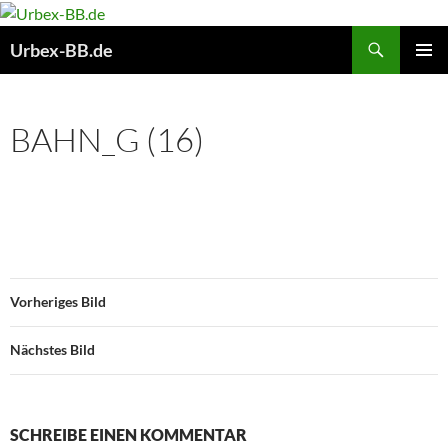
Suchen
Urbex-BB.de
ZUM
PRIMÄR
INHALT
MENÜ
SPRINGEN
BAHN_G (16)
Vorheriges Bild
Nächstes Bild
SCHREIBE EINEN KOMMENTAR