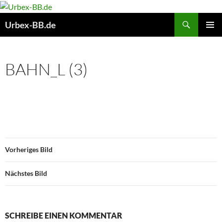
Suchen
Urbex-BB.de
ZUM
PRIMÄR
INHALT
MENÜ
SPRINGEN
BAHN_L (3)
Vorheriges Bild
Nächstes Bild
SCHREIBE EINEN KOMMENTAR