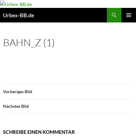
Suchen
Urbex-BB.de
ZUM
PRIMÄR
INHALT
MENÜ
SPRINGEN
BAHN_Z (1)
Vorheriges Bild
Nächstes Bild
SCHREIBE EINEN KOMMENTAR