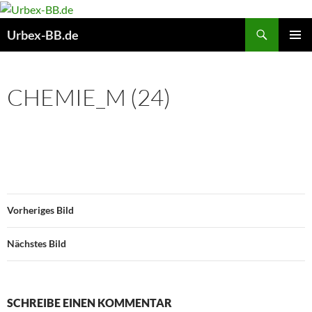
Suchen
Urbex-BB.de
ZUM
PRIMÄR
INHALT
MENÜ
SPRINGEN
CHEMIE_M (24)
Vorheriges Bild
Nächstes Bild
SCHREIBE EINEN KOMMENTAR