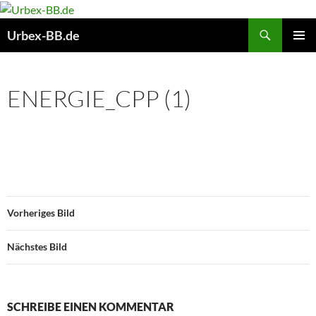
Suchen
Urbex-BB.de
ZUM
PRIMÄR
INHALT
MENÜ
SPRINGEN
ENERGIE_CPP (1)
Vorheriges Bild
Nächstes Bild
SCHREIBE EINEN KOMMENTAR