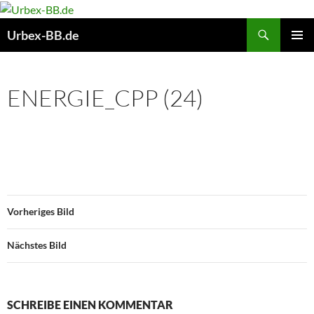
Suchen
Urbex-BB.de
ZUM
PRIMÄR
INHALT
MENÜ
SPRINGEN
ENERGIE_CPP (24)
Vorheriges Bild
Nächstes Bild
SCHREIBE EINEN KOMMENTAR