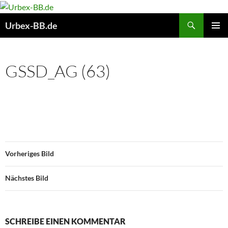
Suchen
Urbex-BB.de
ZUM
PRIMÄR
INHALT
MENÜ
SPRINGEN
GSSD_AG (63)
Vorheriges Bild
Nächstes Bild
SCHREIBE EINEN KOMMENTAR