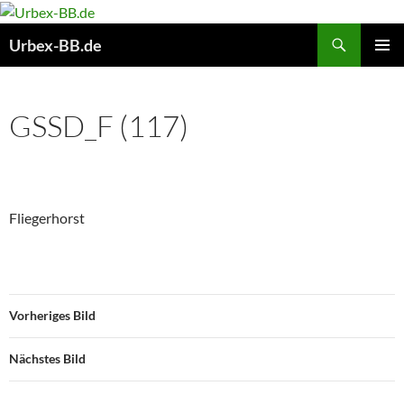
Suchen
Urbex-BB.de
ZUM
PRIMÄR
INHALT
MENÜ
SPRINGEN
GSSD_F (117)
Fliegerhorst
Vorheriges Bild
Nächstes Bild