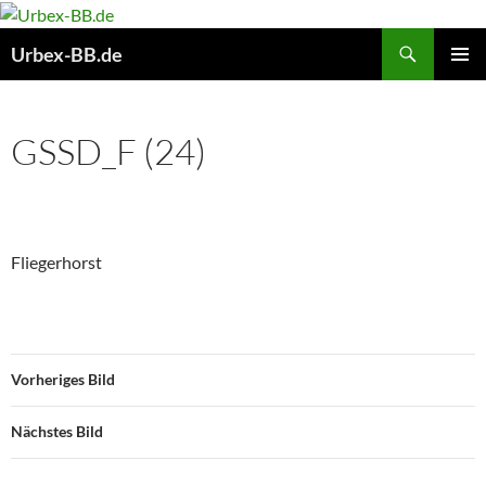
Suchen
Urbex-BB.de
ZUM
PRIMÄR
INHALT
MENÜ
SPRINGEN
GSSD_F (24)
Fliegerhorst
Vorheriges Bild
Nächstes Bild