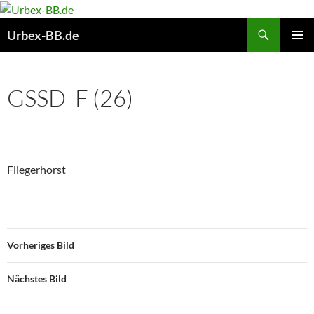
Suchen
Urbex-BB.de
ZUM
PRIMÄR
INHALT
MENÜ
SPRINGEN
GSSD_F (26)
Fliegerhorst
Vorheriges Bild
Nächstes Bild