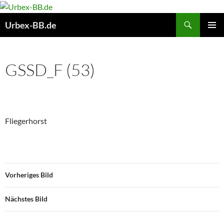
Suchen
Urbex-BB.de
ZUM
PRIMÄR
INHALT
MENÜ
SPRINGEN
GSSD_F (53)
Fliegerhorst
Vorheriges Bild
Nächstes Bild