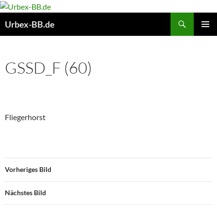
Suchen
Urbex-BB.de
ZUM
PRIMÄR
INHALT
MENÜ
SPRINGEN
GSSD_F (60)
Fliegerhorst
Vorheriges Bild
Nächstes Bild