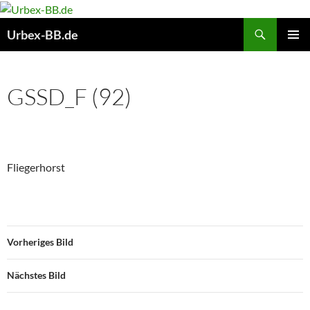
Suchen
Urbex-BB.de
ZUM
PRIMÄR
INHALT
MENÜ
SPRINGEN
GSSD_F (92)
Fliegerhorst
Vorheriges Bild
Nächstes Bild