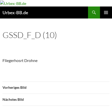
Suchen
Urbex-BB.de
ZUM
PRIMÄR
INHALT
MENÜ
SPRINGEN
GSSD_F_D (10)
Fliegerhosrt Drohne
Vorheriges Bild
Nächstes Bild