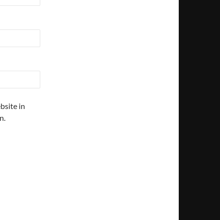
site in
n.