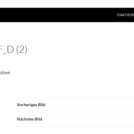
ZUM INHAL
STARTSEIT
_D (2)
rohne
Vorheriges Bild
Nächstes Bild