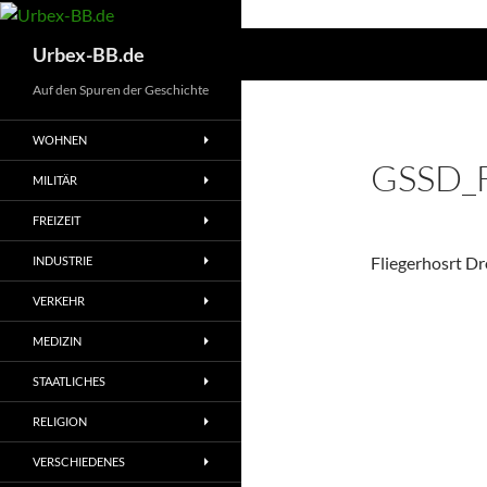
Suchen
Urbex-BB.de
Auf den Spuren der Geschichte
WOHNEN
GSSD_F
MILITÄR
FREIZEIT
Fliegerhosrt D
INDUSTRIE
VERKEHR
MEDIZIN
STAATLICHES
RELIGION
VERSCHIEDENES