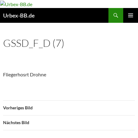
Suchen
Urbex-BB.de
ZUM
PRIMÄR
INHALT
MENÜ
SPRINGEN
GSSD_F_D (7)
Fliegerhosrt Drohne
Vorheriges Bild
Nächstes Bild