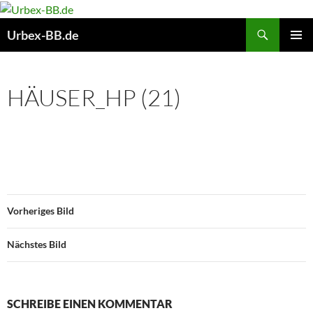
Suchen
Urbex-BB.de
ZUM
PRIMÄR
INHALT
MENÜ
SPRINGEN
HÄUSER_HP (21)
Vorheriges Bild
Nächstes Bild
SCHREIBE EINEN KOMMENTAR