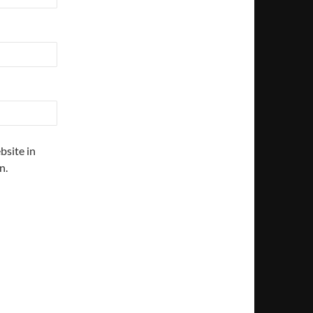
site in
n.