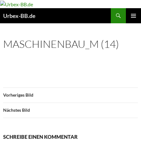
Suchen
Urbex-BB.de
ZUM
PRIMÄR
INHALT
MENÜ
SPRINGEN
MASCHINENBAU_M (14)
Vorheriges Bild
Nächstes Bild
SCHREIBE EINEN KOMMENTAR