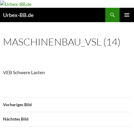
Suchen
Urbex-BB.de
ZUM
PRIMÄR
INHALT
MENÜ
SPRINGEN
MASCHINENBAU_VSL (14)
VEB Schwere Lasten
Vorheriges Bild
Nächstes Bild