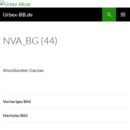
Suchen
Urbex-BB.de
ZUM
PRIMÄR
INHALT
MENÜ
SPRINGEN
NVA_BG (44)
Atombunker Garzau
Vorheriges Bild
Nächstes Bild