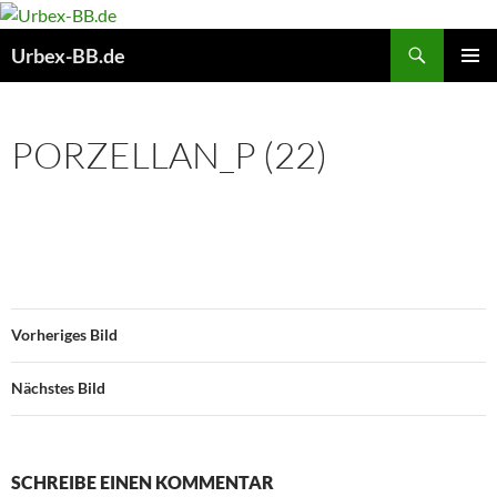
Suchen
Urbex-BB.de
ZUM
PRIMÄR
INHALT
MENÜ
SPRINGEN
PORZELLAN_P (22)
Vorheriges Bild
Nächstes Bild
SCHREIBE EINEN KOMMENTAR