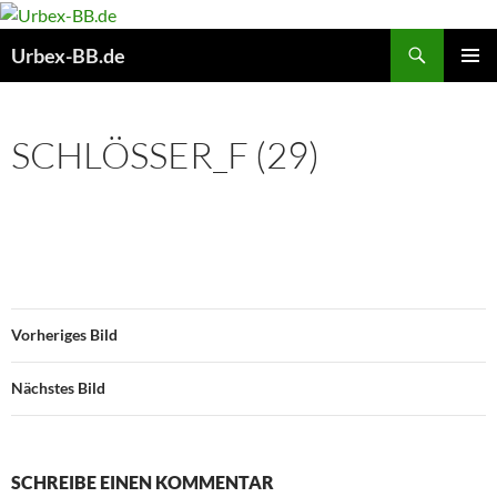
Suchen
Urbex-BB.de
ZUM
PRIMÄR
INHALT
MENÜ
SPRINGEN
SCHLÖSSER_F (29)
Vorheriges Bild
Nächstes Bild
SCHREIBE EINEN KOMMENTAR