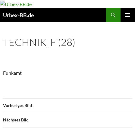
Suchen
Urbex-BB.de
ZUM
PRIMÄR
INHALT
MENÜ
SPRINGEN
TECHNIK_F (28)
Funkamt
Vorheriges Bild
Nächstes Bild