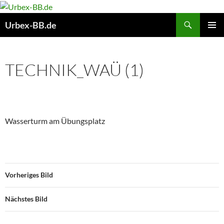
Suchen
Urbex-BB.de
ZUM
PRIMÄR
INHALT
MENÜ
SPRINGEN
TECHNIK_WAÜ (1)
Wasserturm am Übungsplatz
Vorheriges Bild
Nächstes Bild