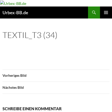
Suchen
Urbex-BB.de
ZUM
PRIMÄR
INHALT
MENÜ
SPRINGEN
TEXTIL_T3 (34)
Vorheriges Bild
Nächstes Bild
SCHREIBE EINEN KOMMENTAR