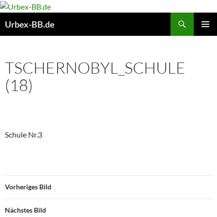
Suchen
Urbex-BB.de
ZUM
PRIMÄR
INHALT
MENÜ
SPRINGEN
TSCHERNOBYL_SCHULE
(18)
Schule Nr.3
Vorheriges Bild
Nächstes Bild