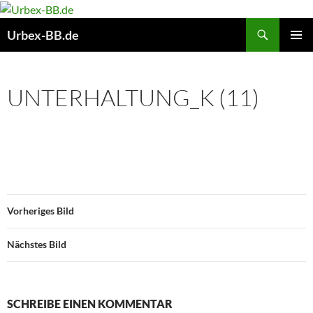
Suchen
Urbex-BB.de
ZUM
PRIMÄR
INHALT
MENÜ
SPRINGEN
UNTERHALTUNG_K (11)
Vorheriges Bild
Nächstes Bild
SCHREIBE EINEN KOMMENTAR