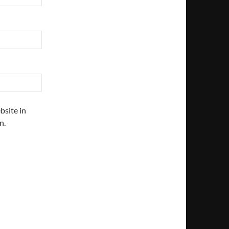
site in
n.