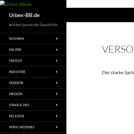
Suchen
Urbex-BB.de
Auf den Spuren der Geschichte
WOHNEN
VERSO
MILITÄR
FREIZEIT
Der starke Sac
INDUSTRIE
VERKEHR
MEDIZIN
STAATLICHES
RELIGION
VERSCHIEDENES