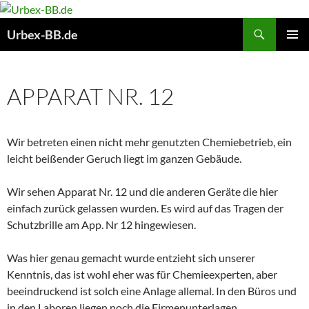
Suchen
Urbex-BB.de
ZUM
PRIMÄR
INHALT
MENÜ
SPRINGEN
APPARAT NR. 12
Wir betreten einen nicht mehr genutzten Chemiebetrieb, ein
leicht beißender Geruch liegt im ganzen Gebäude.
Wir sehen Apparat Nr. 12 und die anderen Geräte die hier
einfach zurück gelassen wurden. Es wird auf das Tragen der
Schutzbrille am App. Nr 12 hingewiesen.
Was hier genau gemacht wurde entzieht sich unserer
Kenntnis, das ist wohl eher was für Chemieexperten, aber
beeindruckend ist solch eine Anlage allemal. In den Büros und
in den Laboren liegen noch die Firmenunterlagen.