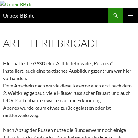
Suchen
Urbex-BB.de
ZUM
PRIMÄR
INHALT
MENÜ
SPRINGEN
ARTILLERIEBRIGADE
Hier hatte die GSSD eine Artilleriebrigade „Рогатка“
installiert, auch eine taktisches Ausbildungszentrum war hier
vorhanden.
Dem Anschein nach wurde diese Kaserne auch erst nach dem
2. Weltkrieg gebaut, viele Häuser russischer Bauart und auch
DDR Plattenbauten warten auf die Erkundung.
Aber es wurde kaum etwas zurück gelassen oder ist
mittlerweile weg.
Nach Abzug der Russen nutze die Bundeswehr noch einige
Jahre Teile des Geländes. Zum Teil wurden die Häuser als