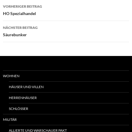
Beitrags-
VORHERIGER BEITRAG
Navigation
HO Spezialhandel
NÄCHSTER BEITRAG
Säurebunker
WOHNEN
HÄUSER UND VILLEN
HERRENHÄUSER
SCHLÖSSER
MILITÄR
ALLIERTE UND WARSCHAUER PAKT