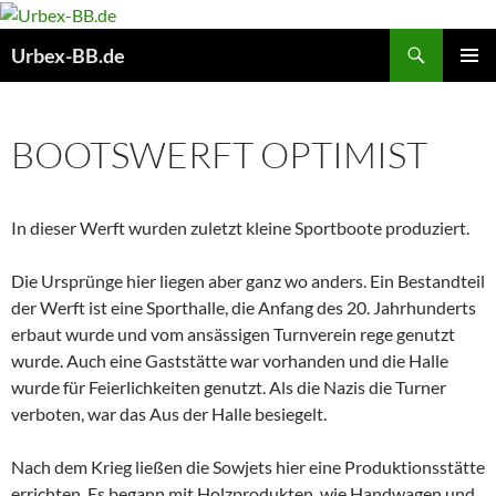
Suchen
Urbex-BB.de
ZUM
PRIMÄR
INHALT
MENÜ
SPRINGEN
BOOTSWERFT OPTIMIST
In dieser Werft wurden zuletzt kleine Sportboote produziert.
Die Ursprünge hier liegen aber ganz wo anders. Ein Bestandteil
der Werft ist eine Sporthalle, die Anfang des 20. Jahrhunderts
erbaut wurde und vom ansässigen Turnverein rege genutzt
wurde. Auch eine Gaststätte war vorhanden und die Halle
wurde für Feierlichkeiten genutzt. Als die Nazis die Turner
verboten, war das Aus der Halle besiegelt.
Nach dem Krieg ließen die Sowjets hier eine Produktionsstätte
errichten. Es begann mit Holzprodukten, wie Handwagen und