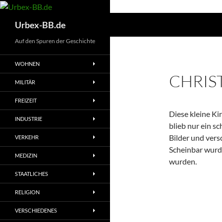
Suchen
Urbex-BB.de
Auf den Spuren der Geschichte
WOHNEN
CHRIS
MILITÄR
FREIZEIT
Diese kleine Ki
INDUSTRIE
blieb nur ein s
Bilder und vers
VERKEHR
Scheinbar wurd
MEDIZIN
wurden.
STAATLICHES
RELIGION
VERSCHIEDENES