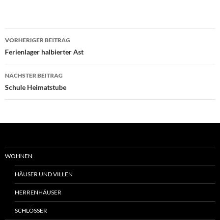
Beitrags-
VORHERIGER BEITRAG
Navigation
Ferienlager halbierter Ast
NÄCHSTER BEITRAG
Schule Heimatstube
WOHNEN
HÄUSER UND VILLEN
HERRENHÄUSER
SCHLÖSSER