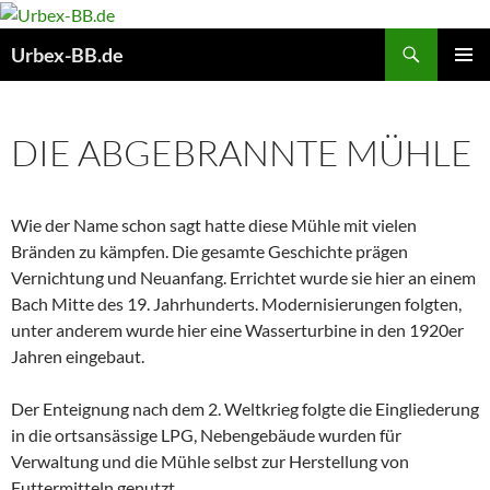
Suchen
Urbex-BB.de
ZUM
PRIMÄR
INHALT
MENÜ
SPRINGEN
DIE ABGEBRANNTE MÜHLE
Wie der Name schon sagt hatte diese Mühle mit vielen
Bränden zu kämpfen. Die gesamte Geschichte prägen
Vernichtung und Neuanfang. Errichtet wurde sie hier an einem
Bach Mitte des 19. Jahrhunderts. Modernisierungen folgten,
unter anderem wurde hier eine Wasserturbine in den 1920er
Jahren eingebaut.
Der Enteignung nach dem 2. Weltkrieg folgte die Eingliederung
in die ortsansässige LPG, Nebengebäude wurden für
Verwaltung und die Mühle selbst zur Herstellung von
Futtermitteln genutzt.