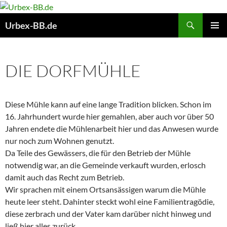
Suchen
Urbex-BB.de
ZUM
PRIMÄR
INHALT
MENÜ
SPRINGEN
DIE DORFMÜHLE
Diese Mühle kann auf eine lange Tradition blicken. Schon im
16. Jahrhundert wurde hier gemahlen, aber auch vor über 50
Jahren endete die Mühlenarbeit hier und das Anwesen wurde
nur noch zum Wohnen genutzt.
Da Teile des Gewässers, die für den Betrieb der Mühle
notwendig war, an die Gemeinde verkauft wurden, erlosch
damit auch das Recht zum Betrieb.
Wir sprachen mit einem Ortsansässigen warum die Mühle
heute leer steht. Dahinter steckt wohl eine Familientragödie,
diese zerbrach und der Vater kam darüber nicht hinweg und
ließ hier alles zurück.