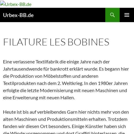
Suchen
Urbex-BB.de
ZUM
PRIMÄR
INHALT
MENÜ
SPRINGEN
FILATURE LES BOBINES
Eine verlassene Textilfabrik die einige Jahre nach der
Jahrtausendwende für bankrott erklärt wurde. Es begann hier
die Produktion von Möbelstoffen und anderen
Textilprodukten nach dem 2. Weltkrieg. In den 1980er Jahren
erfolgte die letzte Modernisierung mit neuen Maschinen und
eine Erweiterung mit neuen Hallen.
Heute ist bis auf verbleibendes Garn hier nichts mehr von den
alten Maschinen und Produktionsmitteln erhalten. Trotzdem
fanden wir diesen Ort besonders. Einige Künstler haben sich
die Wände vorgenommen und dort Graffiti hinterlassen, die