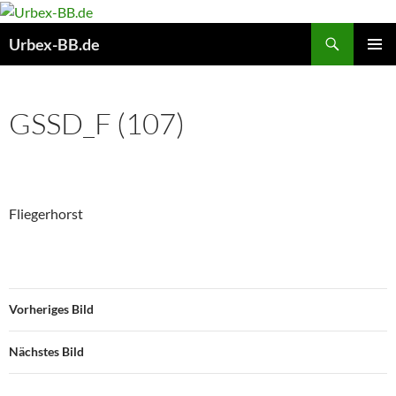
Suchen
Urbex-BB.de
ZUM
PRIMÄR
INHALT
MENÜ
SPRINGEN
GSSD_F (107)
Fliegerhorst
Vorheriges Bild
Nächstes Bild